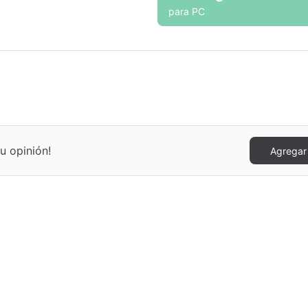
para PC
u opinión!
Agregar