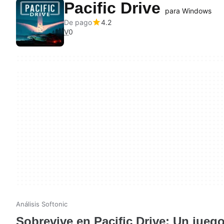
Pacific Drive
para Windows
De pago
4.2
V
0
Análisis Softonic
Sobrevive en Pacific Drive: Un jueg